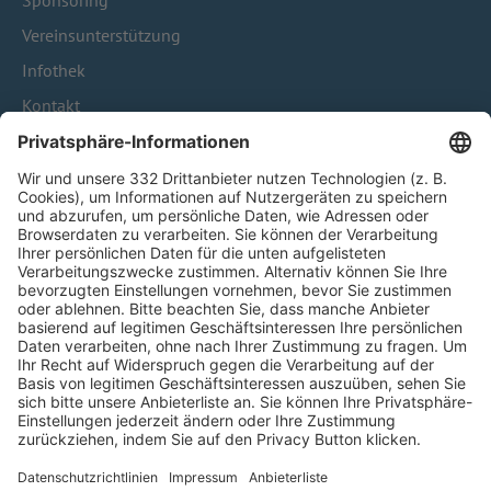
Sponsoring
Vereinsunterstützung
Infothek
Kontakt
HÄUFIG BESUCHTE SEITEN
Pässe und Vereinswechsel
Trainerausbildung
Schulungsangebot Vereinsmitarbeiter
BFV-Geschäftsstellen
Trainerbörse
Login SpielPlus
FOLGE DEM BFV