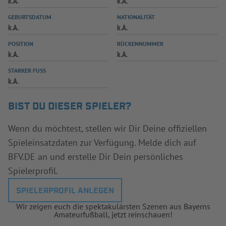
k.A.
k.A.
INFOTHEK
SPIELPLUS
GEBURTSDATUM
NATIONALITÄT
k.A.
k.A.
POSITION
RÜCKENNUMMER
k.A.
k.A.
STARKER FUSS
k.A.
BIST DU DIESER SPIELER?
Wenn du möchtest, stellen wir Dir Deine offiziellen
Spieleinsatzdaten zur Verfügung. Melde dich auf
BFV.DE an und erstelle Dir Dein persönliches
Spielerprofil.
SPIELERPROFIL ANLEGEN
Wir zeigen euch die spektakulärsten Szenen aus Bayerns
Amateurfußball, jetzt reinschauen!