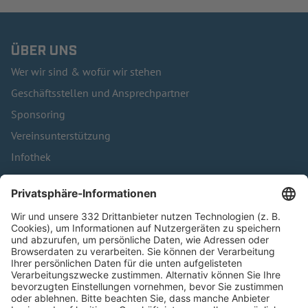
ÜBER UNS
Wer wir sind & wofür wir stehen
Geschäftsstellen und Ansprechpartner
Sponsoring
Vereinsunterstützung
Infothek
Kontakt
HÄUFIG BESUCHTE SEITEN
Pässe und Vereinswechsel
Trainerausbildung
Schulungsangebot Vereinsmitarbeiter
BFV-Geschäftsstellen