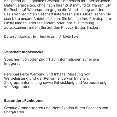
Trainerbörse
Login SpielPlus
FOLGE DEM BFV
TOP-VEREINE
TOP-PARTNER