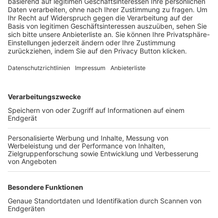
Trainerbörse
Login SpielPlus
FOLGE DEM BFV
TOP-VEREINE
TOP-PARTNER