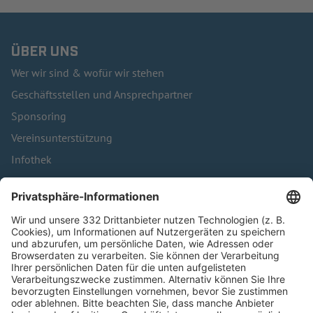
ÜBER UNS
Wer wir sind & wofür wir stehen
Geschäftsstellen und Ansprechpartner
Sponsoring
Vereinsunterstützung
Infothek
Kontakt
HÄUFIG BESUCHTE SEITEN
Pässe und Vereinswechsel
Trainerausbildung
Schulungsangebot Vereinsmitarbeiter
BFV-Geschäftsstellen