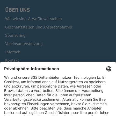
ÜBER UNS
Wer wir sind & wofür wir stehen
Geschäftsstellen und Ansprechpartner
Sponsoring
Vereinsunterstützung
Infothek
Kontakt
HÄUFIG BESUCHTE SEITEN
Pässe und Vereinswechsel
Trainerausbildung
Schulungsangebot Vereinsmitarbeiter
BFV-Geschäftsstellen