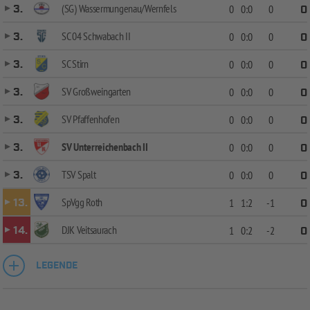
(SG) Wassermungenau/Wernfels
3.
0
0:0
0
0
SC 04 Schwabach II
3.
0
0:0
0
0
SC Stirn
3.
0
0:0
0
0
SV Großweingarten
3.
0
0:0
0
0
SV Pfaffenhofen
3.
0
0:0
0
0
SV Unterreichenbach II
3.
0
0:0
0
0
TSV Spalt
3.
0
0:0
0
0
SpVgg Roth
13.
1
1:2
-1
0
DJK Veitsaurach
14.
1
0:2
-2
0
LEGENDE