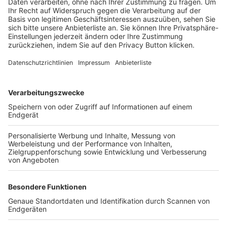
Trainerbörse
Login SpielPlus
FOLGE DEM BFV
TOP-VEREINE
TOP-PARTNER