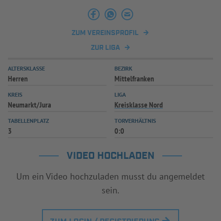
INFOTHEK
SPIELPLUS
ZUM VEREINSPROFIL
ZUR LIGA
ALTERSKLASSE
BEZIRK
Herren
Mittelfranken
KREIS
LIGA
Neumarkt/Jura
Kreisklasse Nord
TABELLENPLATZ
TORVERHÄLTNIS
3
0:0
VIDEO HOCHLADEN
Um ein Video hochzuladen musst du angemeldet
sein.