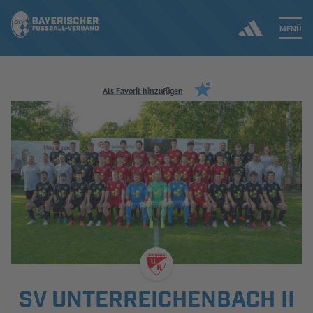
MENÜ
Jetzt einloggen
Als Favorit hinzufügen
ERGEBNISSE & WETTBEWERBE
NEUIGKEITEN
SPIELBETRIEB & VERBANDSLEBEN
AUSBILDUNG & FÖRDERUNG
DER VERBAND
SV UNTERREICHENBACH II