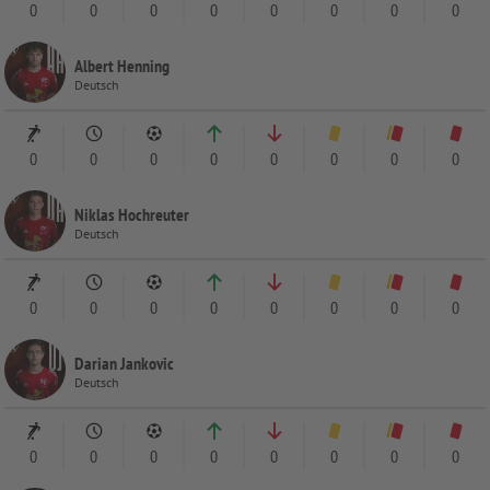
0
0
0
0
0
0
0
0
Albert Henning
Deutsch
0
0
0
0
0
0
0
0
Niklas Hochreuter
Deutsch
0
0
0
0
0
0
0
0
Darian Jankovic
Deutsch
0
0
0
0
0
0
0
0