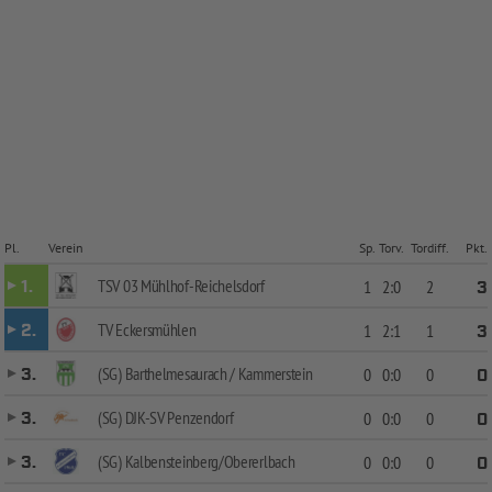
Pl.
Verein
Sp.
Torv.
Tordiff.
Pkt.
TSV 03 Mühlhof-Reichelsdorf
1.
1
2:0
2
3
TV Eckersmühlen
2.
1
2:1
1
3
(SG) Barthelmesaurach / Kammerstein
3.
0
0:0
0
0
(SG) DJK-SV Penzendorf
3.
0
0:0
0
0
(SG) Kalbensteinberg/Obererlbach
3.
0
0:0
0
0