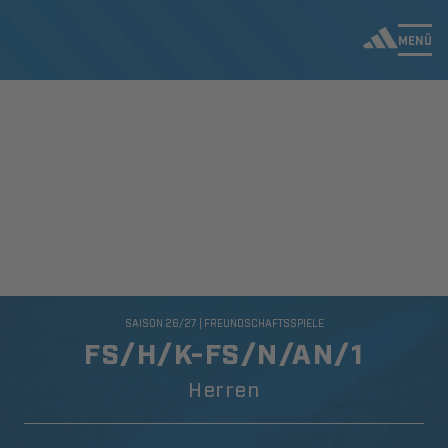
MENÜ
SAISON 26/27 | FREUNDSCHAFTSSPIELE
FS/H/K-FS/N/AN/1
Herren