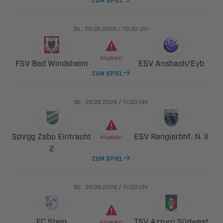
ZUM SPIEL
., 
/

Uhr

  
 ​
ZUM SPIEL
., 
/

Uhr
  
   


ZUM SPIEL
., 
/

Uhr
 
  
