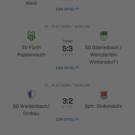

ZUM SPIEL
., 
/

Uhr
Ticker

 
  


    
 
ZUM SPIEL
., 
/

Uhr

 ​
 
    

ZUM SPIEL