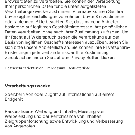
., 
/

Uhr

 
   
    

ZUM SPIEL
., 
/

Uhr

  
   
    
 
ZUM SPIEL
., 
/

Uhr
Ticker
