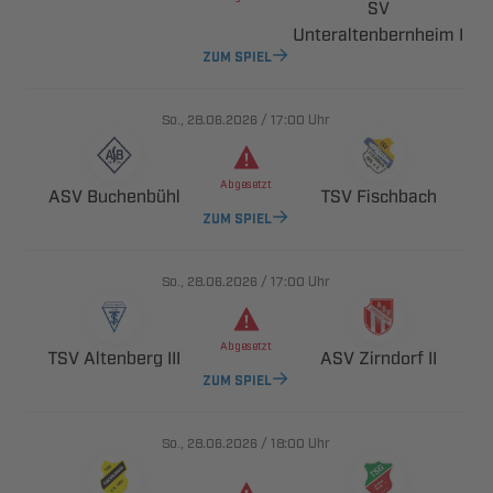

 
ZUM SPIEL
., 
/

Uhr

 
 
ZUM SPIEL
., 
/

Uhr

  
  
ZUM SPIEL
., 
/

Uhr