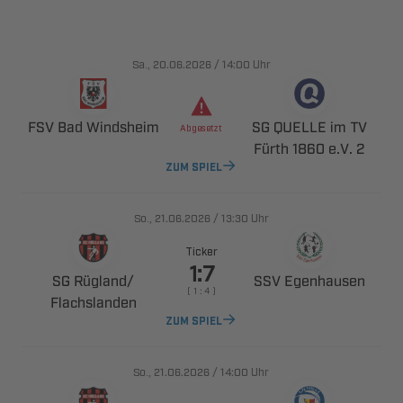
., 
/

Uhr
  
   

   
ZUM SPIEL
., 
/

Uhr
Ticker

 ​
 
    

ZUM SPIEL
., 
/

Uhr