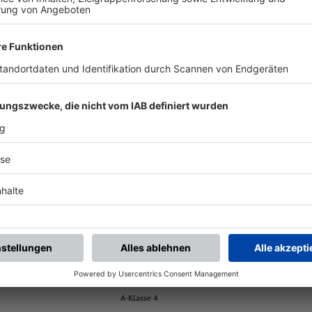
ALLE NEWS
Nächste Spiele
A-Klasse 4
-
:
-
C Schnaittach II
SpVgg Neunkirchen Sp
portanlage Schnaittach Sandplatte 9, Platz 1 | Sandplatte 9 | 91220 Schnaittach
A-Klasse 4