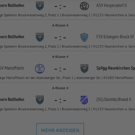
-
:
-
ern Rollhofen
ASV Herpersdorf II
ge Speikern Bruckwiesenweg 2, Platz 1 | Bruckwiesenweg 2 | 91233 Neunkirchen a. San
A-Klasse 4
-
:
-
ern Rollhofen
FSV Erlangen-
Bruck III
ge Speikern Bruckwiesenweg 2, Platz 1 | Bruckwiesenweg 2 | 91233 Neunkirchen a. San
A-Klasse 4
-
:
-
SV Marloffstein
SpVgg Neunkirchen Sp
age Marloffstein an der Atzelsberger Str., Platz 1 | Atzelsberger Str. | 91080 Marloffstein
A-Klasse 4
-
:
-
ern Rollhofen
(SG) Dormitz/
Brand II
ge Speikern Bruckwiesenweg 2, Platz 1 | Bruckwiesenweg 2 | 91233 Neunkirchen a. San
MEHR ANZEIGEN