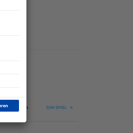
eikern Rollhofen
ZUM SPIEL