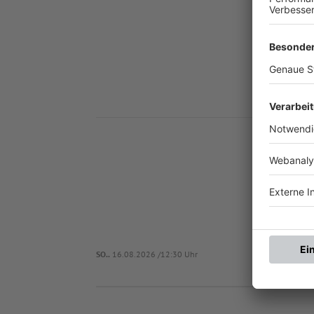
1. F
SO..
16.08.2026 /12:30 Uhr
S