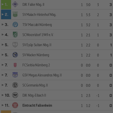
DJK Falke Nbg. II
1.
1
3:0
3
3
SV Maiach-Hinterhof Nbg.
2.
1
5:3
2
3
TSV Maccabi Nürnberg
3.
1
3:2
1
3
SC Worzeldorf 1949 e.V.
4.
1
2:1
1
3
SV Eyüp Sultan Nbg. II
5.
1
2:2
0
1
SV Wacker Nürnberg
5.
1
2:2
0
1
FC Serbia Nürnberg 2
7.
0
0:0
0
0
GSV Megas Alexandros Nbg. II
7.
0
0:0
0
0
SC Germania Nbg. II
7.
0
0:0
0
0
DJK Nbg.-Eibach II
10.
1
2:3
-1
0
Eintracht Falkenheim
11.
1
1:2
-1
0