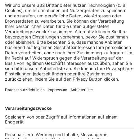
HÄUFIG BESUCHTE SEITEN
Pässe und Vereinswechsel
Trainerausbildung
Schulungsangebot Vereinsmitarbeiter
BFV-Geschäftsstellen
Trainerbörse
Login SpielPlus
FOLGE DEM BFV
TOP-VEREINE