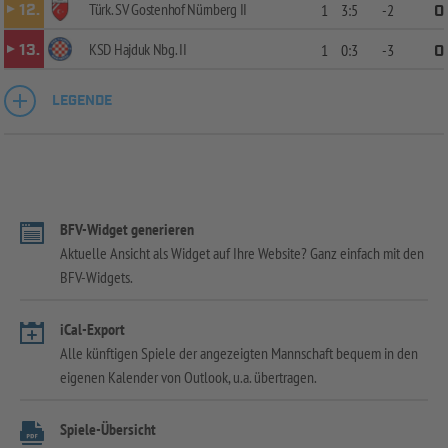
Türk. SV Gostenhof Nürnberg II
12.
1
3:5
-2
0
KSD Hajduk Nbg. II
13.
1
0:3
-3
0
LEGENDE
BFV-Widget generieren
Aktuelle Ansicht als Widget auf Ihre Website? Ganz einfach mit den
BFV-Widgets.
iCal-Export
Alle künftigen Spiele der angezeigten Mannschaft bequem in den
eigenen Kalender von Outlook, u.a. übertragen.
Spiele-Übersicht