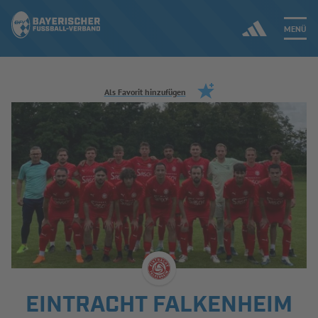
MENÜ
Jetzt einloggen
Als Favorit hinzufügen
ERGEBNISSE & WETTBEWERBE
NEUIGKEITEN
SPIELBETRIEB & VERBANDSLEBEN
AUSBILDUNG & FÖRDERUNG
DER VERBAND
EINTRACHT FALKENHEIM