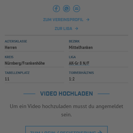
INFOTHEK
SPIELPLUS
ZUM VEREINSPROFIL
ZUR LIGA
ALTERSKLASSE
BEZIRK
Herren
Mittelfranken
KREIS
LIGA
Nürnberg/Frankenhöhe
AK-Gr 8 N/F
TABELLENPLATZ
TORVERHÄLTNIS
11
1:2
VIDEO HOCHLADEN
Um ein Video hochzuladen musst du angemeldet
sein.