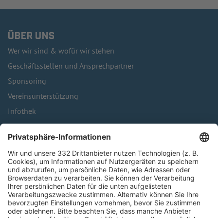
ÜBER UNS
Wer wir sind & wofür wir stehen
Geschäftsstellen und Ansprechpartner
Sponsoring
Vereinsunterstützung
Infothek
Kontakt
HÄUFIG BESUCHTE SEITEN
Pässe und Vereinswechsel
Trainerausbildung
Schulungsangebot Vereinsmitarbeiter
BFV-Geschäftsstellen