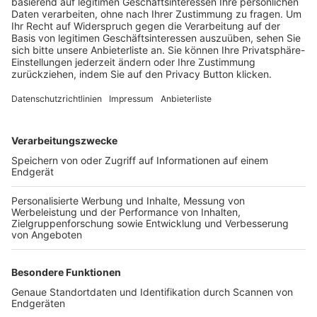
Trainerbörse
Login SpielPlus
FOLGE DEM BFV
TOP-VEREINE
TOP-PARTNER