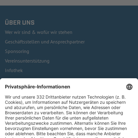
ÜBER UNS
Wer wir sind & wofür wir stehen
Geschäftsstellen und Ansprechpartner
Sponsoring
Vereinsunterstützung
Infothek
Kontakt
HÄUFIG BESUCHTE SEITEN
Pässe und Vereinswechsel
Trainerausbildung
Schulungsangebot Vereinsmitarbeiter
BFV-Geschäftsstellen