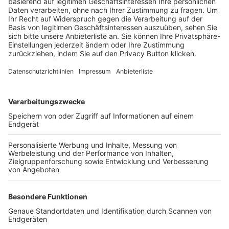
Trainerbörse
Login SpielPlus
FOLGE DEM BFV
TOP-VEREINE
TOP-PARTNER