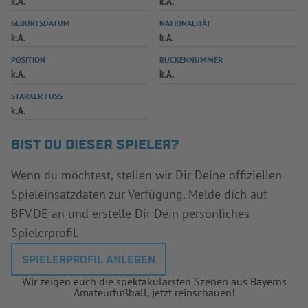
k.A.
k.A.
INFOTHEK
SPIELPLUS
GEBURTSDATUM
NATIONALITÄT
k.A.
k.A.
POSITION
RÜCKENNUMMER
k.A.
k.A.
STARKER FUSS
k.A.
BIST DU DIESER SPIELER?
Wenn du möchtest, stellen wir Dir Deine offiziellen
Spieleinsatzdaten zur Verfügung. Melde dich auf
BFV.DE an und erstelle Dir Dein persönliches
Spielerprofil.
SPIELERPROFIL ANLEGEN
Wir zeigen euch die spektakulärsten Szenen aus Bayerns
Amateurfußball, jetzt reinschauen!