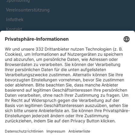
Sponsoring
Vereinsunterstützung
Infothek
Kontakt
HÄUFIG BESUCHTE SEITEN
Pässe und Vereinswechsel
Trainerausbildung
Schulungsangebot Vereinsmitarbeiter
BFV-Geschäftsstellen
Trainerbörse
Login SpielPlus
FOLGE DEM BFV