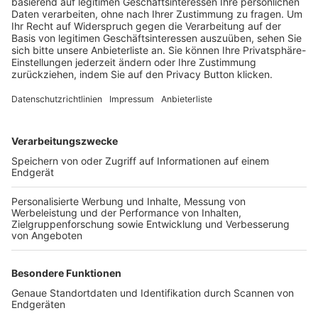
Trainerbörse
Login SpielPlus
FOLGE DEM BFV
TOP-VEREINE
TOP-PARTNER