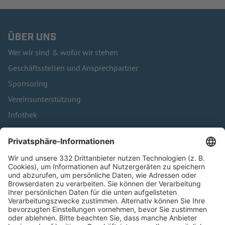
ÜBER UNS
Wer wir sind & wofür wir stehen
Geschäftsstellen und Ansprechpartner
Sponsoring
Vereinsunterstützung
Infothek
Kontakt
HÄUFIG BESUCHTE SEITEN
Pässe und Vereinswechsel
Trainerausbildung
Schulungsangebot Vereinsmitarbeiter
BFV-Geschäftsstellen