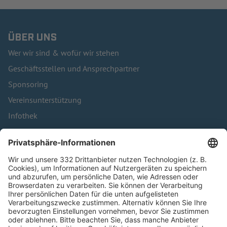
ÜBER UNS
Wer wir sind & wofür wir stehen
Geschäftsstellen und Ansprechpartner
Sponsoring
Vereinsunterstützung
Infothek
Kontakt
HÄUFIG BESUCHTE SEITEN
Pässe und Vereinswechsel
Trainerausbildung
Schulungsangebot Vereinsmitarbeiter
BFV-Geschäftsstellen