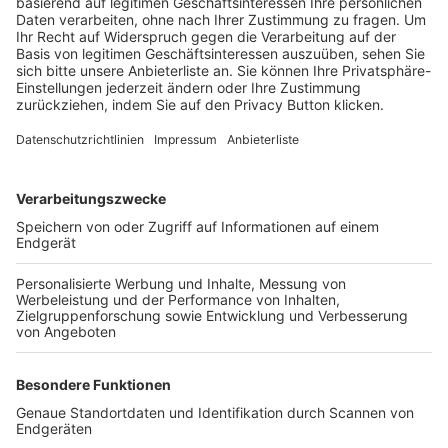
Trainerbörse
Login SpielPlus
FOLGE DEM BFV
TOP-VEREINE
TOP-PARTNER