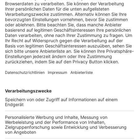
Trainerausbildung
Schulungsangebot Vereinsmitarbeiter
BFV-Geschäftsstellen
Trainerbörse
Login SpielPlus
FOLGE DEM BFV
TOP-VEREINE
TOP-PARTNER