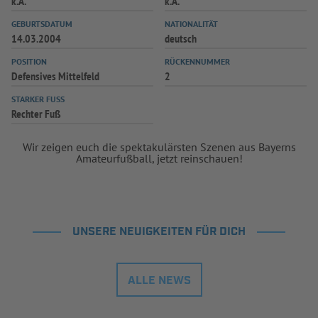
k.A.
k.A.
INFOTHEK
SPIELPLUS
GEBURTSDATUM
NATIONALITÄT
14.03.2004
deutsch
POSITION
RÜCKENNUMMER
Defensives Mittelfeld
2
STARKER FUSS
Rechter Fuß
Wir zeigen euch die spektakulärsten Szenen aus Bayerns
Amateurfußball, jetzt reinschauen!
UNSERE NEUIGKEITEN FÜR DICH
ALLE NEWS