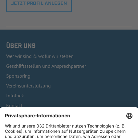
JETZT PROFIL ANLEGEN
ÜBER UNS
Wer wir sind & wofür wir stehen
Geschäftsstellen und Ansprechpartner
Sponsoring
Vereinsunterstützung
Infothek
Kontakt
HÄUFIG BESUCHTE SEITEN
Pässe und Vereinswechsel