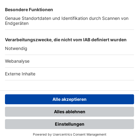
SFV
DFB
UEFA
FIFA
Nutzungsbedingungen
Datenschutz
Impressum