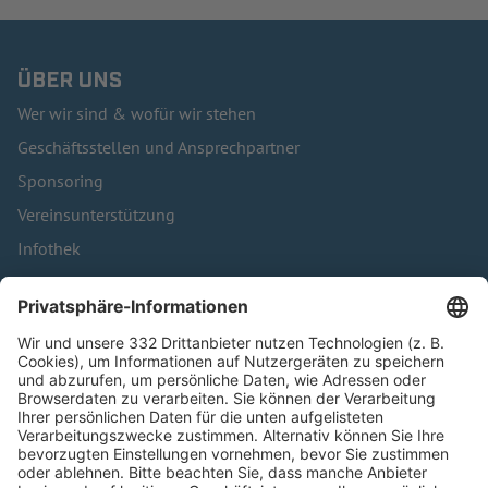
ÜBER UNS
Wer wir sind & wofür wir stehen
Geschäftsstellen und Ansprechpartner
Sponsoring
Vereinsunterstützung
Infothek
Kontakt
HÄUFIG BESUCHTE SEITEN
Pässe und Vereinswechsel
Trainerausbildung
Schulungsangebot Vereinsmitarbeiter
BFV-Geschäftsstellen