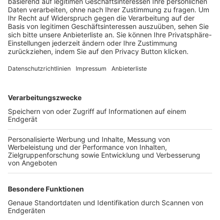
Trainerbörse
Login SpielPlus
FOLGE DEM BFV
TOP-VEREINE
TOP-PARTNER