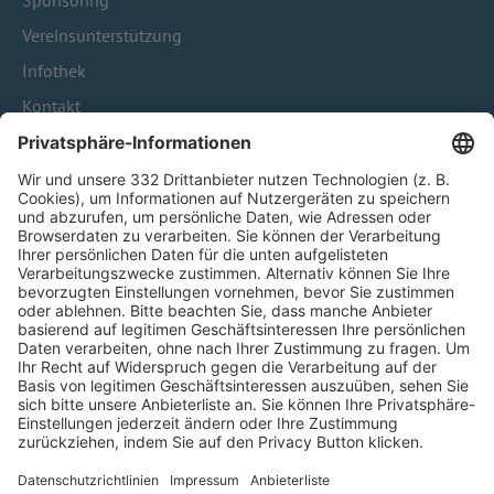
Sponsoring
Vereinsunterstützung
Infothek
Kontakt
HÄUFIG BESUCHTE SEITEN
Pässe und Vereinswechsel
Trainerausbildung
Schulungsangebot Vereinsmitarbeiter
BFV-Geschäftsstellen
Trainerbörse
Login SpielPlus
FOLGE DEM BFV