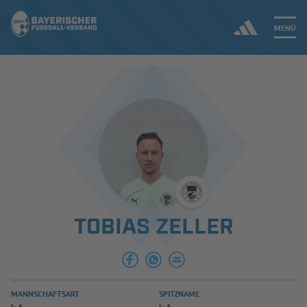
MENÜ
Jetzt einloggen
ERGEBNISSE & WETTBEWERBE
NEUIGKEITEN
SPIELBETRIEB & VERBANDSLEBEN
TOBIAS ZELLER
AUSBILDUNG & FÖRDERUNG
DER VERBAND
MANNSCHAFTSART
SPITZNAME