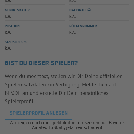
k.A.
k.A.
INFOTHEK
SPIELPLUS
GEBURTSDATUM
NATIONALITÄT
k.A.
k.A.
POSITION
RÜCKENNUMMER
k.A.
k.A.
STARKER FUSS
k.A.
BIST DU DIESER SPIELER?
Wenn du möchtest, stellen wir Dir Deine offiziellen
Spieleinsatzdaten zur Verfügung. Melde dich auf
BFV.DE an und erstelle Dir Dein persönliches
Spielerprofil.
SPIELERPROFIL ANLEGEN
Wir zeigen euch die spektakulärsten Szenen aus Bayerns
Amateurfußball, jetzt reinschauen!