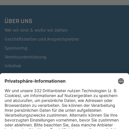
ÜBER UNS
Wer wir sind & wofür wir stehen
Geschäftsstellen und Ansprechpartner
Sponsoring
Vereinsunterstützung
Infothek
Kontakt
HÄUFIG BESUCHTE SEITEN
Pässe und Vereinswechsel
Trainerausbildung
Schulungsangebot Vereinsmitarbeiter
BFV-Geschäftsstellen