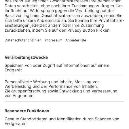
Trainerbörse
Login SpielPlus
FOLGE DEM BFV
TOP-VEREINE
TOP-PARTNER