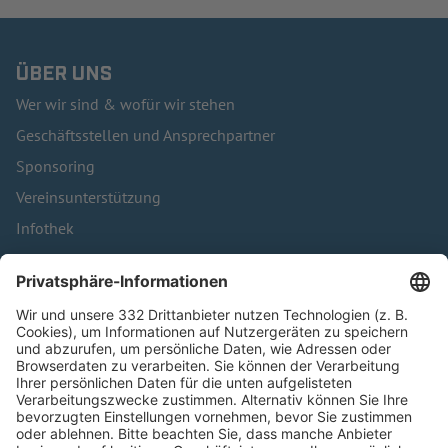
ÜBER UNS
Wer wir sind & wofür wir stehen
Geschäftsstellen und Ansprechpartner
Sponsoring
Vereinsunterstützung
Infothek
Kontakt
HÄUFIG BESUCHTE SEITEN
Pässe und Vereinswechsel
Trainerausbildung
Schulungsangebot Vereinsmitarbeiter
BFV-Geschäftsstellen