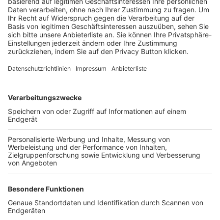
Trainerbörse
Login SpielPlus
FOLGE DEM BFV
TOP-VEREINE
TOP-PARTNER