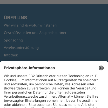
ÜBER UNS
Wer wir sind & wofür wir stehen
Geschäftsstellen und Ansprechpartner
Sponsoring
Vereinsunterstützung
Infothek
Kontakt
HÄUFIG BESUCHTE SEITEN
Pässe und Vereinswechsel
Trainerausbildung
Schulungsangebot Vereinsmitarbeiter
BFV-Geschäftsstellen