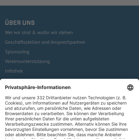
ÜBER UNS
Wer wir sind & wofür wir stehen
Geschäftsstellen und Ansprechpartner
Sponsoring
Vereinsunterstützung
Infothek
Kontakt
HÄUFIG BESUCHTE SEITEN
Pässe und Vereinswechsel
Trainerausbildung
Schulungsangebot Vereinsmitarbeiter
BFV-Geschäftsstellen