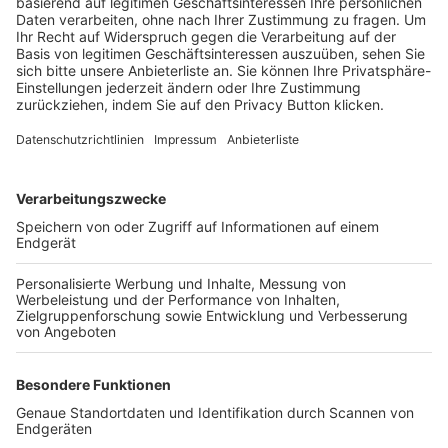
Trainerbörse
Login SpielPlus
FOLGE DEM BFV
TOP-VEREINE
TOP-PARTNER