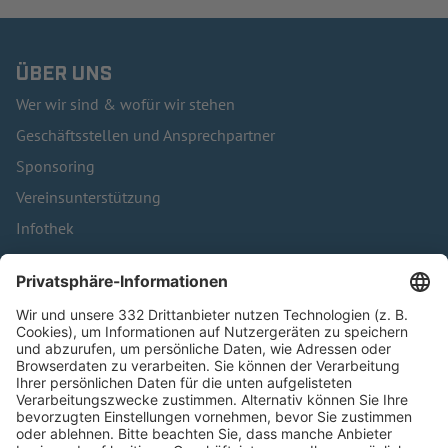
ÜBER UNS
Wer wir sind & wofür wir stehen
Geschäftsstellen und Ansprechpartner
Sponsoring
Vereinsunterstützung
Infothek
Kontakt
HÄUFIG BESUCHTE SEITEN
Pässe und Vereinswechsel
Trainerausbildung
Schulungsangebot Vereinsmitarbeiter
BFV-Geschäftsstellen