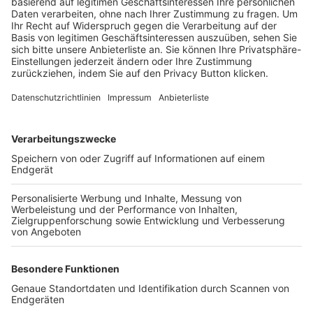
Trainerbörse
Login SpielPlus
FOLGE DEM BFV
TOP-VEREINE
TOP-PARTNER