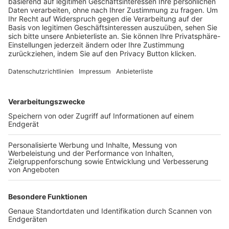
Trainerbörse
Login SpielPlus
FOLGE DEM BFV
TOP-VEREINE
TOP-PARTNER