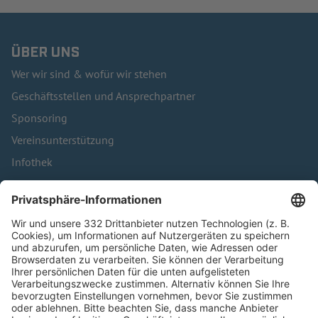
ÜBER UNS
Wer wir sind & wofür wir stehen
Geschäftsstellen und Ansprechpartner
Sponsoring
Vereinsunterstützung
Infothek
Kontakt
HÄUFIG BESUCHTE SEITEN
Pässe und Vereinswechsel
Trainerausbildung
Schulungsangebot Vereinsmitarbeiter
BFV-Geschäftsstellen