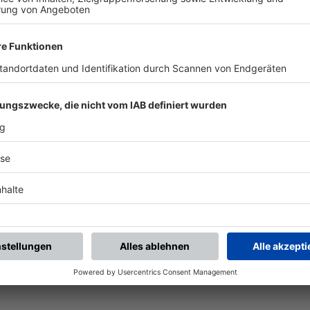
chste Spiele
Letzte Spiele
Kompletter Spielplan
piele.