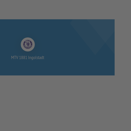
MTV 1881 Ingolstadt