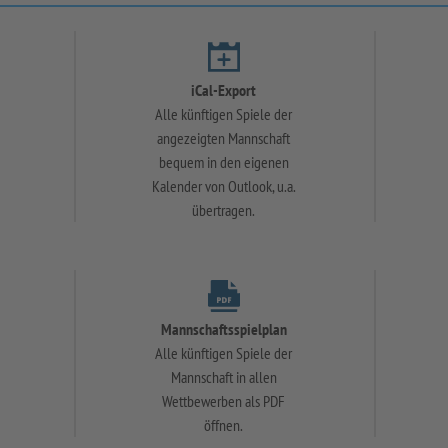
iCal-Export
Alle künftigen Spiele der
angezeigten Mannschaft
bequem in den eigenen
Kalender von Outlook, u.a.
übertragen.
Mannschaftsspielplan
Alle künftigen Spiele der
Mannschaft in allen
Wettbewerben als PDF
öffnen.