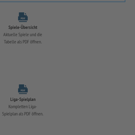
Spiele-Übersicht
Aktuelle Spiele und die
Tabelle als PDF öffnen.
Liga-Spielplan
Kompletten Liga-
Spielplan als PDF öffnen.