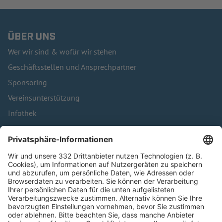
ÜBER UNS
Wer wir sind & wofür wir stehen
Geschäftsstellen und Ansprechpartner
Sponsoring
Vereinsunterstützung
Infothek
Kontakt
HÄUFIG BESUCHTE SEITEN
Pässe und Vereinswechsel
Trainerausbildung
Schulungsangebot Vereinsmitarbeiter
BFV-Geschäftsstellen