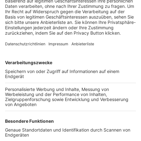
Trainerbörse
Login SpielPlus
FOLGE DEM BFV
TOP-VEREINE
TOP-PARTNER