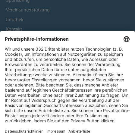
Sponsoring
Vereinsunterstützung
Infothek
Kontakt
HÄUFIG BESUCHTE SEITEN
Pässe und Vereinswechsel
Trainerausbildung
Schulungsangebot Vereinsmitarbeiter
BFV-Geschäftsstellen
Trainerbörse
Login SpielPlus
FOLGE DEM BFV