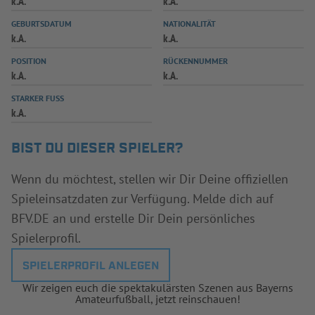
k.A.
k.A.
INFOTHEK
SPIELPLUS
GEBURTSDATUM
NATIONALITÄT
k.A.
k.A.
POSITION
RÜCKENNUMMER
k.A.
k.A.
STARKER FUSS
k.A.
BIST DU DIESER SPIELER?
Wenn du möchtest, stellen wir Dir Deine offiziellen
Spieleinsatzdaten zur Verfügung. Melde dich auf
BFV.DE an und erstelle Dir Dein persönliches
Spielerprofil.
SPIELERPROFIL ANLEGEN
Wir zeigen euch die spektakulärsten Szenen aus Bayerns
Amateurfußball, jetzt reinschauen!