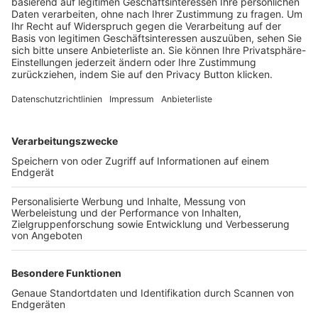
Trainerbörse
Login SpielPlus
FOLGE DEM BFV
TOP-VEREINE
TOP-PARTNER