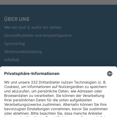
ÜBER UNS
Wer wir sind & wofür wir stehen
Geschäftsstellen und Ansprechpartner
Sponsoring
Vereinsunterstützung
Infothek
Kontakt
HÄUFIG BESUCHTE SEITEN
Pässe und Vereinswechsel
Trainerausbildung
Schulungsangebot Vereinsmitarbeiter
BFV-Geschäftsstellen