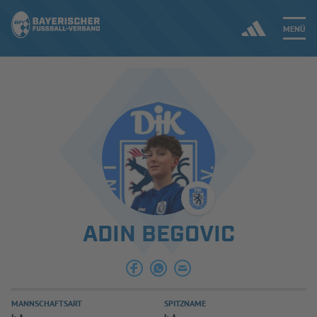
MENÜ
Jetzt einloggen
ERGEBNISSE & WETTBEWERBE
NEUIGKEITEN
SPIELBETRIEB & VERBANDSLEBEN
ADIN BEGOVIC
AUSBILDUNG & FÖRDERUNG
DER VERBAND
MANNSCHAFTSART
SPITZNAME