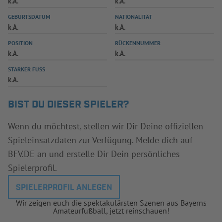
k.A.
k.A.
INFOTHEK
SPIELPLUS
GEBURTSDATUM
NATIONALITÄT
k.A.
k.A.
POSITION
RÜCKENNUMMER
k.A.
k.A.
STARKER FUSS
k.A.
BIST DU DIESER SPIELER?
Wenn du möchtest, stellen wir Dir Deine offiziellen
Spieleinsatzdaten zur Verfügung. Melde dich auf
BFV.DE an und erstelle Dir Dein persönliches
Spielerprofil.
SPIELERPROFIL ANLEGEN
Wir zeigen euch die spektakulärsten Szenen aus Bayerns
Amateurfußball, jetzt reinschauen!