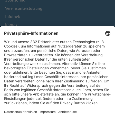
Sponsoring
Vereinsunterstützung
Infothek
Kontakt
HÄUFIG BESUCHTE SEITEN
Pässe und Vereinswechsel
Trainerausbildung
Schulungsangebot Vereinsmitarbeiter
BFV-Geschäftsstellen
Trainerbörse
Login SpielPlus
FOLGE DEM BFV