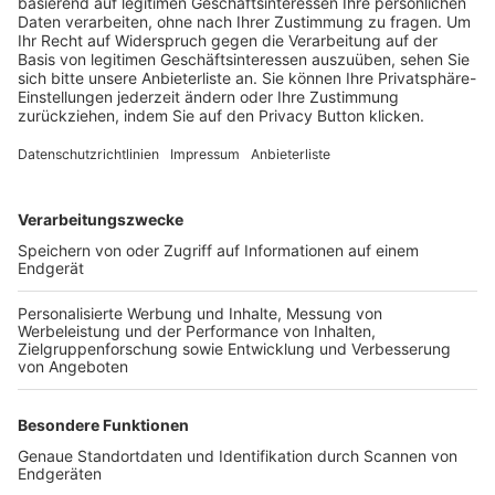
Trainerbörse
Login SpielPlus
FOLGE DEM BFV
TOP-VEREINE
TOP-PARTNER