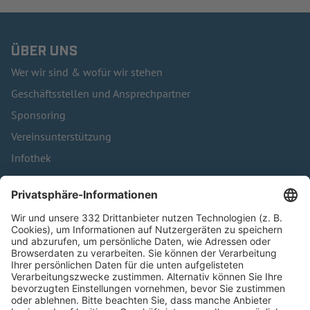
ÜBER UNS
Wer wir sind & wofür wir stehen
Geschäftsstellen und Ansprechpartner
Sponsoring
Vereinsunterstützung
Infothek
Kontakt
HÄUFIG BESUCHTE SEITEN
Pässe und Vereinswechsel
Trainerausbildung
Schulungsangebot Vereinsmitarbeiter
BFV-Geschäftsstellen