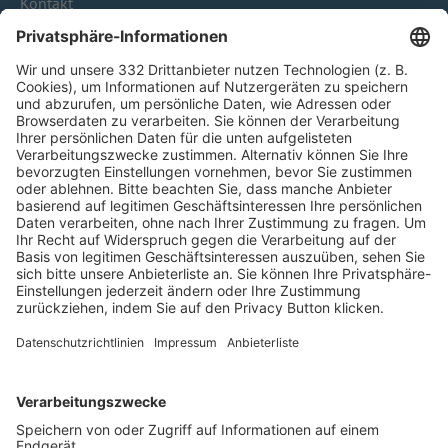
Kontakt
HÄUFIG BESUCHTE SEITEN
Pässe und Vereinswechsel
Trainerausbildung
Schulungsangebot Vereinsmitarbeiter
BFV-Geschäftsstellen
Trainerbörse
Login SpielPlus
FOLGE DEM BFV
TOP-VEREINE