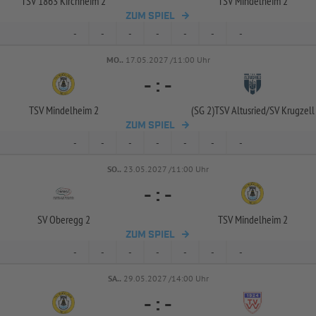
TSV 1863 Kirchheim 2
TSV Mindelheim 2
ZUM SPIEL
-
-
-
-
-
-
-
MO..
17.05.2027 /11:00 Uhr
-
:
-
TSV Mindelheim 2
(SG 2)TSV Altusried/
SV Krugzell
ZUM SPIEL
-
-
-
-
-
-
-
SO..
23.05.2027 /11:00 Uhr
-
:
-
SV Oberegg 2
TSV Mindelheim 2
ZUM SPIEL
-
-
-
-
-
-
-
SA..
29.05.2027 /14:00 Uhr
-
:
-