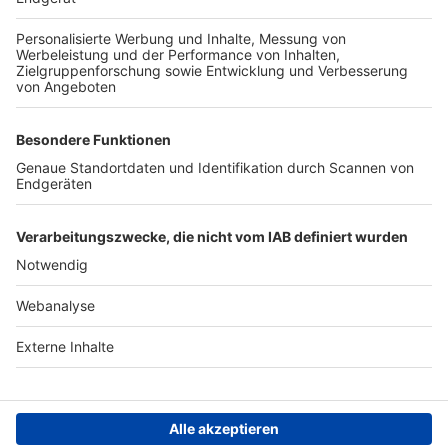
TOP-PARTNER
SFV
DFB
UEFA
FIFA
Nutzungsbedingungen
Datenschutz
Impressum