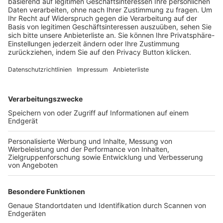
Trainerbörse
Login SpielPlus
FOLGE DEM BFV
TOP-VEREINE
TOP-PARTNER