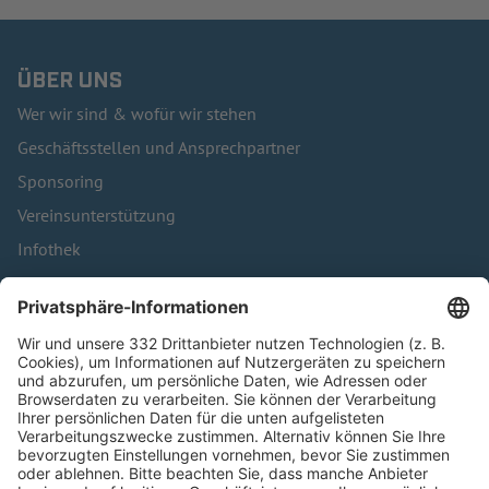
ÜBER UNS
Wer wir sind & wofür wir stehen
Geschäftsstellen und Ansprechpartner
Sponsoring
Vereinsunterstützung
Infothek
Kontakt
HÄUFIG BESUCHTE SEITEN
Pässe und Vereinswechsel
Trainerausbildung
Schulungsangebot Vereinsmitarbeiter
BFV-Geschäftsstellen