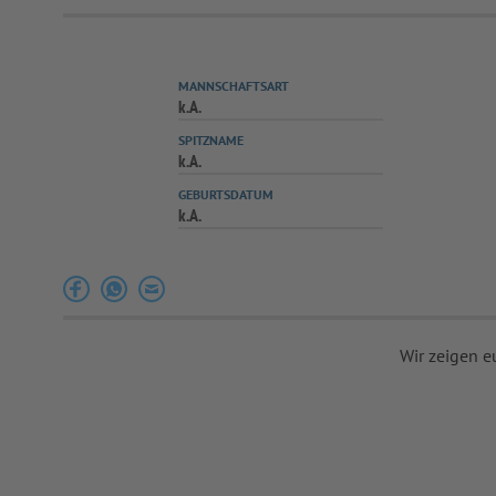
MANNSCHAFTSART
k.A.
SPITZNAME
k.A.
GEBURTSDATUM
k.A.
Wir zeigen e