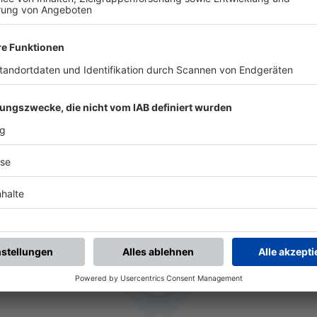
HISTORIE
V GÜDINGEN
seit 2026
ASV RECKENDO
2025 - 2026
(11 Monate)