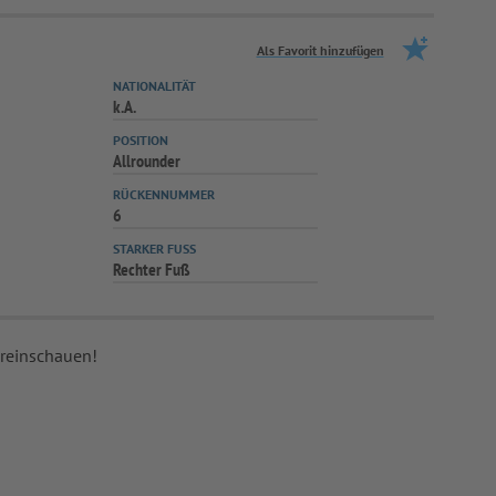
Als Favorit hinzufügen
NATIONALITÄT
k.A.
POSITION
Allrounder
RÜCKENNUMMER
6
STARKER FUSS
Rechter Fuß
 reinschauen!