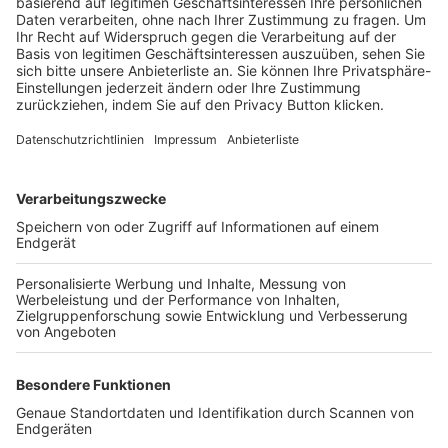
Trainerbörse
Login SpielPlus
FOLGE DEM BFV
TOP-VEREINE
TOP-PARTNER