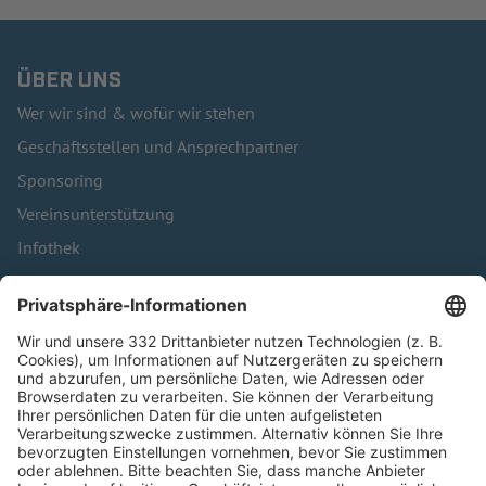
ÜBER UNS
Wer wir sind & wofür wir stehen
Geschäftsstellen und Ansprechpartner
Sponsoring
Vereinsunterstützung
Infothek
Kontakt
HÄUFIG BESUCHTE SEITEN
Pässe und Vereinswechsel
Trainerausbildung
Schulungsangebot Vereinsmitarbeiter
BFV-Geschäftsstellen