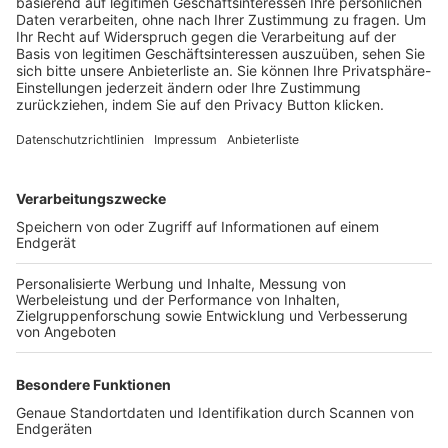
Trainerbörse
Login SpielPlus
FOLGE DEM BFV
TOP-VEREINE
TOP-PARTNER