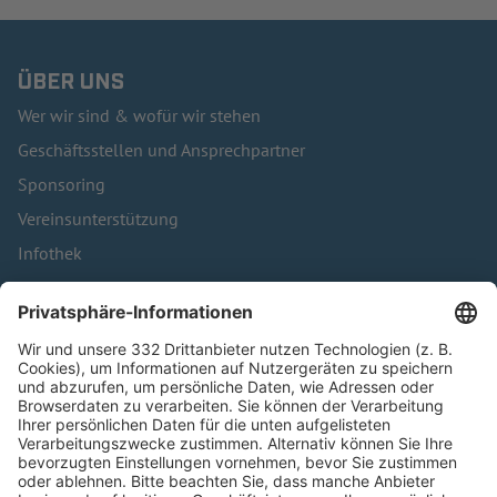
ÜBER UNS
Wer wir sind & wofür wir stehen
Geschäftsstellen und Ansprechpartner
Sponsoring
Vereinsunterstützung
Infothek
Kontakt
HÄUFIG BESUCHTE SEITEN
Pässe und Vereinswechsel
Trainerausbildung
Schulungsangebot Vereinsmitarbeiter
BFV-Geschäftsstellen