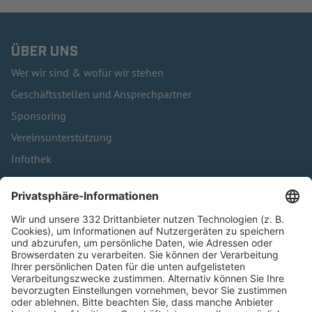
ÜBER UNS
Wer wir sind & wofür wir stehen
Geschäftsstellen und Ansprechpartner
Sponsoring
Vereinsunterstützung
Infothek
Kontakt
HÄUFIG BESUCHTE SEITEN
Pässe und Vereinswechsel
Trainerausbildung
Schulungsangebot Vereinsmitarbeiter
BFV-Geschäftsstellen