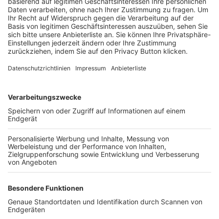
Trainerbörse
Login SpielPlus
FOLGE DEM BFV
TOP-VEREINE
TOP-PARTNER