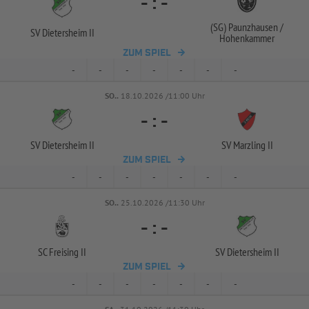
-
:
-
(SG) Paunzhausen /
SV Dietersheim II
Hohenkammer
ZUM SPIEL
-
-
-
-
-
-
-
SO..
18.10.2026 /11:00 Uhr
-
:
-
SV Dietersheim II
SV Marzling II
ZUM SPIEL
-
-
-
-
-
-
-
SO..
25.10.2026 /11:30 Uhr
-
:
-
SC Freising II
SV Dietersheim II
ZUM SPIEL
-
-
-
-
-
-
-