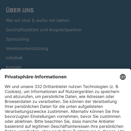
ÜBER UNS
Wer wir sind & wofür wir stehen
Geschäftsstellen und Ansprechpartner
Sponsoring
Vereinsunterstützung
Infothek
Kontakt
HÄUFIG BESUCHTE SEITEN
Pässe und Vereinswechsel
Trainerausbildung
Schulungsangebot Vereinsmitarbeiter
BFV-Geschäftsstellen