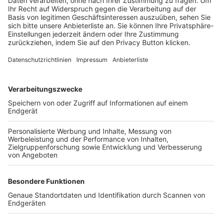
Trainerbörse
Login SpielPlus
FOLGE DEM BFV
TOP-VEREINE
TOP-PARTNER