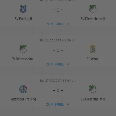
SA..
31.10.2026 /11:30 Uhr
-
:
-
SV Pulling II
SV Dietersheim II
ZUM SPIEL
-
-
-
-
-
-
-
SO..
21.03.2027 /11:30 Uhr
-
:
-
SV Dietersheim II
FC Wang
ZUM SPIEL
-
-
-
-
-
-
-
SA..
27.03.2027 /13:00 Uhr
-
:
-
Vatanspor Freising
SV Dietersheim II
ZUM SPIEL
-
-
-
-
-
-
-