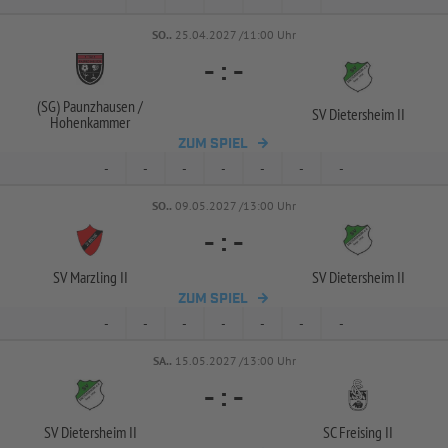
SO..
25.04.2027 /11:00 Uhr
-
:
-
(SG) Paunzhausen /
SV Dietersheim II
Hohenkammer
ZUM SPIEL
-
-
-
-
-
-
-
SO..
09.05.2027 /13:00 Uhr
-
:
-
SV Marzling II
SV Dietersheim II
ZUM SPIEL
-
-
-
-
-
-
-
SA..
15.05.2027 /13:00 Uhr
-
:
-
SV Dietersheim II
SC Freising II