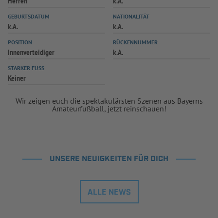
Herren
k.A.
INFOTHEK
SPIELPLUS
GEBURTSDATUM
NATIONALITÄT
k.A.
k.A.
POSITION
RÜCKENNUMMER
Innenverteidiger
k.A.
STARKER FUSS
Keiner
Wir zeigen euch die spektakulärsten Szenen aus Bayerns
Amateurfußball, jetzt reinschauen!
UNSERE NEUIGKEITEN FÜR DICH
ALLE NEWS