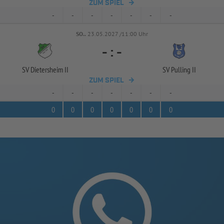
ZUM SPIEL
-
-
-
-
-
-
-
SO..
23.05.2027 /11:00 Uhr
-
:
-
SV Dietersheim II
SV Pulling II
ZUM SPIEL
-
-
-
-
-
-
-
0
0
0
0
0
0
0