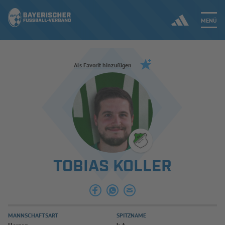
MENÜ
Jetzt einloggen
Als Favorit hinzufügen
ERGEBNISSE & WETTBEWERBE
NEUIGKEITEN
SPIELBETRIEB & VERBANDSLEBEN
TOBIAS KOLLER
AUSBILDUNG & FÖRDERUNG
DER VERBAND
MANNSCHAFTSART
SPITZNAME