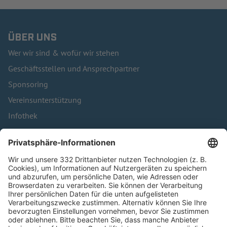
ÜBER UNS
Wer wir sind & wofür wir stehen
Geschäftsstellen und Ansprechpartner
Sponsoring
Vereinsunterstützung
Infothek
Kontakt
HÄUFIG BESUCHTE SEITEN
Pässe und Vereinswechsel
Trainerausbildung
Schulungsangebot Vereinsmitarbeiter
BFV-Geschäftsstellen