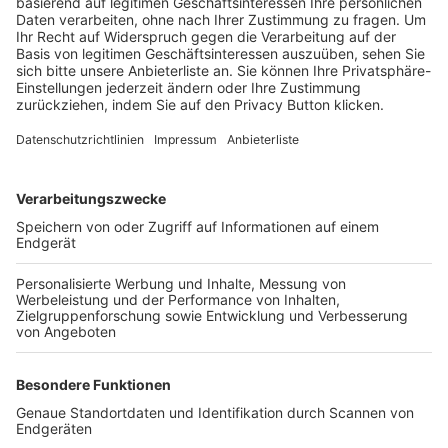
Trainerbörse
Login SpielPlus
FOLGE DEM BFV
TOP-VEREINE
TOP-PARTNER