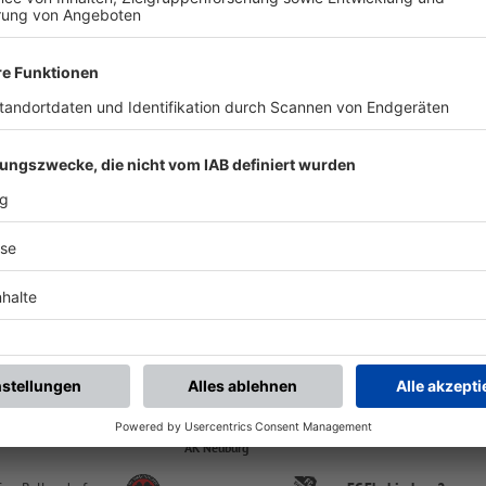
-
:
-
V Ludwigsmoos
FC Ehekirchen 2
Sportgelände Ludwigsmoos Hauptplatz | Ludwigstr. 119 | 86669 Königsmoos
AK Neuburg
-
:
-
C Ehekirchen 2
DJK Langenmosen
Elektro Schmaus Arena | Wallertshofener Str. 33 | 86676 Ehekirchen
AK Neuburg
-
:
-
fen Bergheim 2
FC Ehekirchen 2
Sportplatz Bergheim | Fährenweg 55 | 86673 Bergheim
AK Neuburg
-
:
-
C Ehekirchen 2
SV Bertoldsheim
Elektro Schmaus Arena | Wallertshofener Str. 33 | 86676 Ehekirchen
AK Neuburg