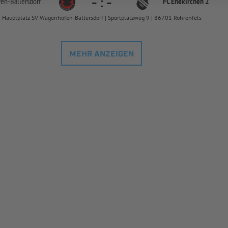
-
:
-
fen-
Ballersdorf
FC Ehekirchen 2
Hauptplatz SV Wagenhofen-Ballersdorf | Sportplatzweg 9 | 86701 Rohrenfels
MEHR ANZEIGEN