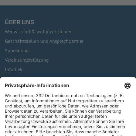
ÜBER UNS
Wer wir sind & wofür wir stehen
Geschäftsstellen und Ansprechpartner
Sponsoring
Vereinsunterstützung
Infothek
Kontakt
HÄUFIG BESUCHTE SEITEN
Pässe und Vereinswechsel
Trainerausbildung
Schulungsangebot Vereinsmitarbeiter
BFV-Geschäftsstellen