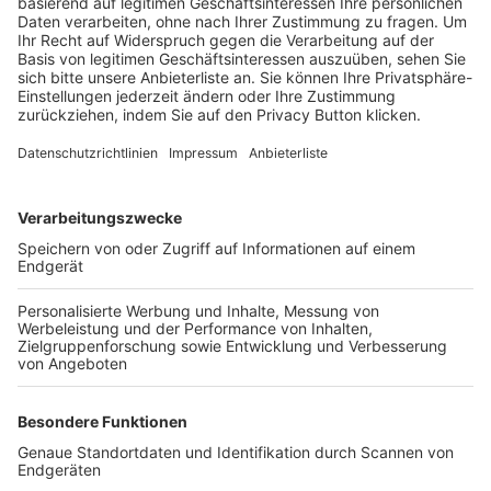
Trainerbörse
Login SpielPlus
FOLGE DEM BFV
TOP-VEREINE
TOP-PARTNER