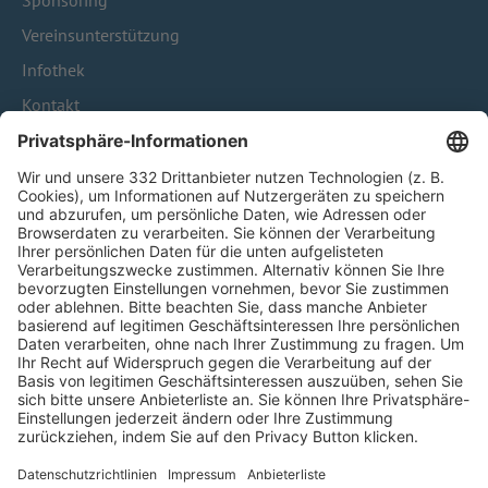
Sponsoring
Vereinsunterstützung
Infothek
Kontakt
HÄUFIG BESUCHTE SEITEN
Pässe und Vereinswechsel
Trainerausbildung
Schulungsangebot Vereinsmitarbeiter
BFV-Geschäftsstellen
Trainerbörse
Login SpielPlus
FOLGE DEM BFV