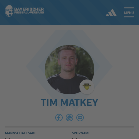
MENÜ
Jetzt einloggen
ERGEBNISSE & WETTBEWERBE
NEUIGKEITEN
SPIELBETRIEB & VERBANDSLEBEN
TIM MATKEY
AUSBILDUNG & FÖRDERUNG
DER VERBAND
MANNSCHAFTSART
SPITZNAME