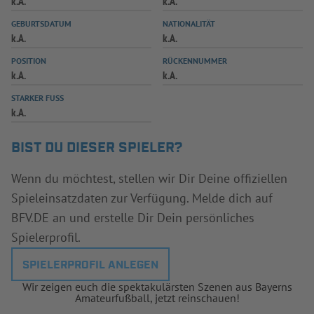
k.A.
k.A.
INFOTHEK
SPIELPLUS
GEBURTSDATUM
NATIONALITÄT
k.A.
k.A.
POSITION
RÜCKENNUMMER
k.A.
k.A.
STARKER FUSS
k.A.
BIST DU DIESER SPIELER?
Wenn du möchtest, stellen wir Dir Deine offiziellen
Spieleinsatzdaten zur Verfügung. Melde dich auf
BFV.DE an und erstelle Dir Dein persönliches
Spielerprofil.
SPIELERPROFIL ANLEGEN
Wir zeigen euch die spektakulärsten Szenen aus Bayerns
Amateurfußball, jetzt reinschauen!