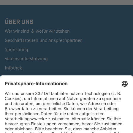
ÜBER UNS
Wer wir sind & wofür wir stehen
Geschäftsstellen und Ansprechpartner
Sponsoring
Vereinsunterstützung
Infothek
Kontakt
HÄUFIG BESUCHTE SEITEN
Pässe und Vereinswechsel
Trainerausbildung
Schulungsangebot Vereinsmitarbeiter
BFV-Geschäftsstellen