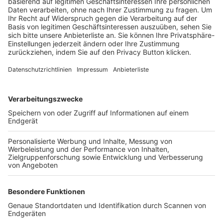
Trainerbörse
Login SpielPlus
FOLGE DEM BFV
TOP-VEREINE
TOP-PARTNER