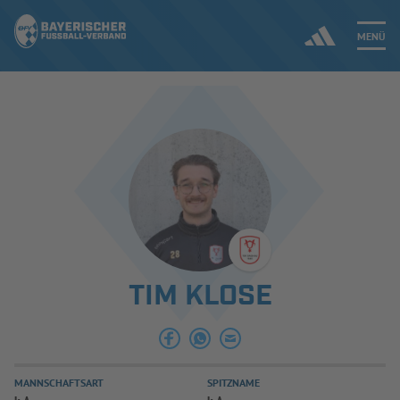
MENÜ
Jetzt einloggen
ERGEBNISSE & WETTBEWERBE
NEUIGKEITEN
SPIELBETRIEB & VERBANDSLEBEN
TIM KLOSE
AUSBILDUNG & FÖRDERUNG
DER VERBAND
MANNSCHAFTSART
SPITZNAME