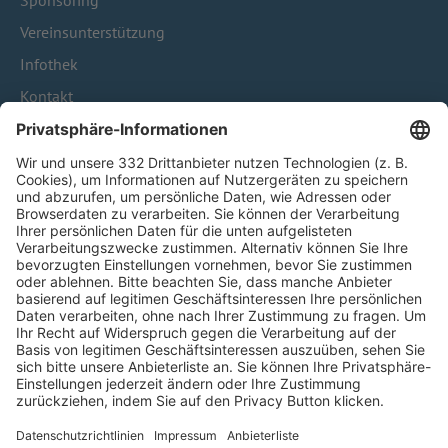
Sponsoring
Vereinsunterstützung
Infothek
Kontakt
HÄUFIG BESUCHTE SEITEN
Pässe und Vereinswechsel
Trainerausbildung
Schulungsangebot Vereinsmitarbeiter
BFV-Geschäftsstellen
Trainerbörse
Login SpielPlus
FOLGE DEM BFV