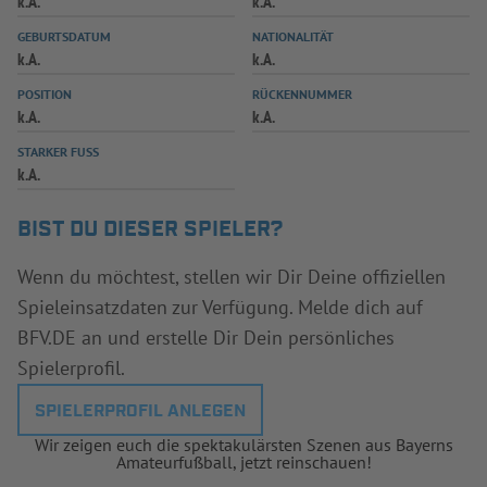
k.A.
k.A.
INFOTHEK
SPIELPLUS
GEBURTSDATUM
NATIONALITÄT
k.A.
k.A.
POSITION
RÜCKENNUMMER
k.A.
k.A.
STARKER FUSS
k.A.
BIST DU DIESER SPIELER?
Wenn du möchtest, stellen wir Dir Deine offiziellen
Spieleinsatzdaten zur Verfügung. Melde dich auf
BFV.DE an und erstelle Dir Dein persönliches
Spielerprofil.
SPIELERPROFIL ANLEGEN
Wir zeigen euch die spektakulärsten Szenen aus Bayerns
Amateurfußball, jetzt reinschauen!