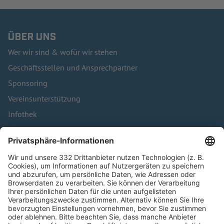
ÜBER UNS
Wer wir sind & wofür wir stehen
Geschäftsstellen und Ansprechpartner
Sponsoring
Vereinsunterstützung
Infothek
Kontakt
HÄUFIG BESUCHTE SEITEN
Pässe und Vereinswechsel
Trainerausbildung
Schulungsangebot Vereinsmitarbeiter
BFV-Geschäftsstellen