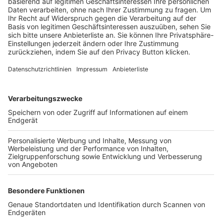
Trainerbörse
Login SpielPlus
FOLGE DEM BFV
TOP-VEREINE
TOP-PARTNER