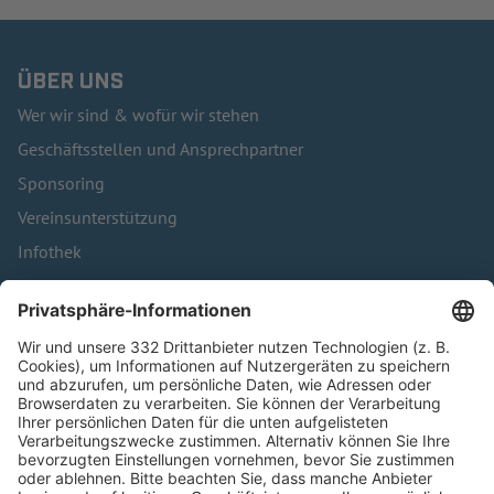
ÜBER UNS
Wer wir sind & wofür wir stehen
Geschäftsstellen und Ansprechpartner
Sponsoring
Vereinsunterstützung
Infothek
Kontakt
HÄUFIG BESUCHTE SEITEN
Pässe und Vereinswechsel
Trainerausbildung
Schulungsangebot Vereinsmitarbeiter
BFV-Geschäftsstellen