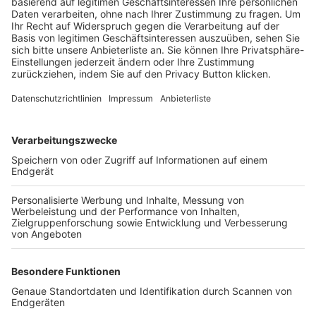
Trainerbörse
Login SpielPlus
FOLGE DEM BFV
TOP-VEREINE
TOP-PARTNER