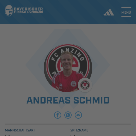
MENÜ
Jetzt einloggen
ERGEBNISSE & WETTBEWERBE
NEUIGKEITEN
SPIELBETRIEB & VERBANDSLEBEN
ANDREAS SCHMID
AUSBILDUNG & FÖRDERUNG
DER VERBAND
MANNSCHAFTSART
SPITZNAME