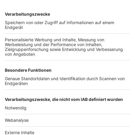
TOP-VEREINE
TOP-PARTNER
SFV
DFB
UEFA
FIFA
Nutzungsbedingungen
Datenschutz
Impressum