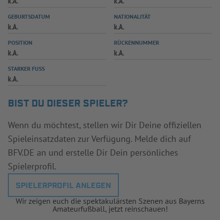
k.A.
k.A.
INFOTHEK
SPIELPLUS
GEBURTSDATUM
NATIONALITÄT
k.A.
k.A.
POSITION
RÜCKENNUMMER
k.A.
k.A.
STARKER FUSS
k.A.
BIST DU DIESER SPIELER?
Wenn du möchtest, stellen wir Dir Deine offiziellen
Spieleinsatzdaten zur Verfügung. Melde dich auf
BFV.DE an und erstelle Dir Dein persönliches
Spielerprofil.
SPIELERPROFIL ANLEGEN
Wir zeigen euch die spektakulärsten Szenen aus Bayerns
Amateurfußball, jetzt reinschauen!