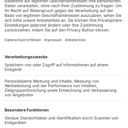
Trainerbörse
Login SpielPlus
FOLGE DEM BFV
TOP-VEREINE
TOP-PARTNER