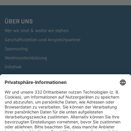
ÜBER UNS
Wer wir sind & wofür wir stehen
Geschäftsstellen und Ansprechpartner
Sponsoring
Vereinsunterstützung
Infothek
Kontakt
HÄUFIG BESUCHTE SEITEN
Pässe und Vereinswechsel
Trainerausbildung
Schulungsangebot Vereinsmitarbeiter
BFV-Geschäftsstellen