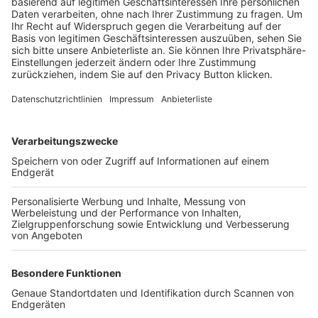
Trainerbörse
Login SpielPlus
FOLGE DEM BFV
TOP-VEREINE
TOP-PARTNER