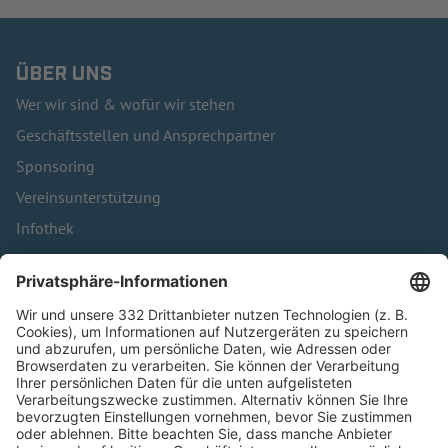
ÜBER UNS
Wer wir sind & wofür wir stehen
Geschäftsstellen und Ansprechpartner
Sponsoring
Vereinsunterstützung
Infothek
Kontakt
HÄUFIG BESUCHTE SEITEN
Pässe und Vereinswechsel
Trainerausbildung
Schulungsangebot Vereinsmitarbeiter
BFV-Geschäftsstellen