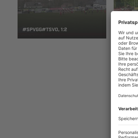
SPVGG 
#SPVGG#TSVO, 1:2
OFFINGE