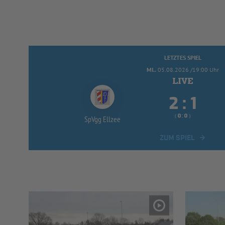
LETZTES SPIEL
MI..
05.08.2026 /19:00 Uhr


:
( 
 )
:
SpVgg Ellzee
ZUM SPIEL