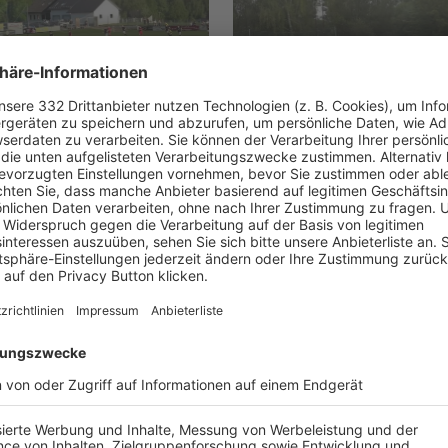
WIESENBACH - TSV
TSV OFFINGEN - SPVGG
N, 2-4
WIESENBACH, 0-1
UNSERE NEUIGKEITEN FÜR DICH
ALLE NEWS