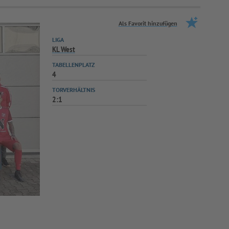
Als Favorit hinzufügen
LIGA
KL West
TABELLENPLATZ
4
TORVERHÄLTNIS
2:1