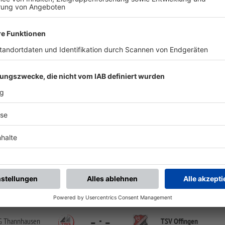
chste Spiele
Letzte Spiele
Kompletter Spielplan
KL West
-
:
-
SV Mindelzell
TSV Offingen
SV Mindelzell Hauptplatz | Am Wiedanger 18 | 86513 Ursberg
KL West
-
:
-
TSV Offingen
Türk Gencler Birligi Gü
Offingen Stadion | Im Bogen | 89362 Offingen
KL West
-
:
-
G Thannhausen
TSV Offingen