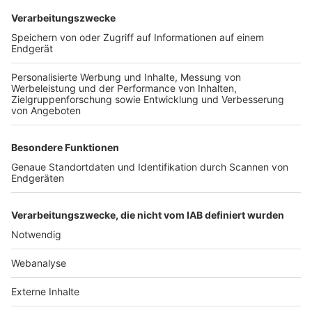
TOP-VEREINE
TOP-PARTNER
SFV
DFB
UEFA
FIFA
Nutzungsbedingungen
Datenschutz
Impressum