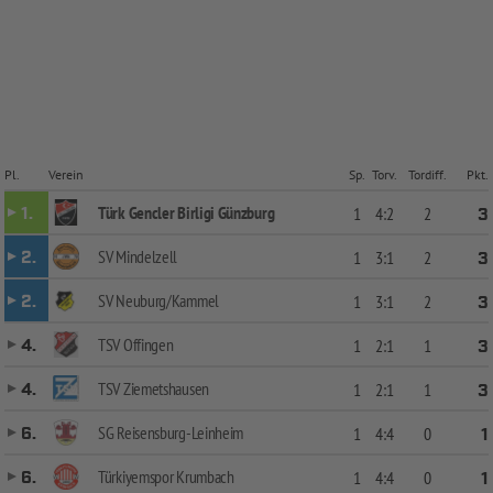
Pl.
Verein
Sp.
Torv.
Tordiff.
Pkt.
Türk Gencler Birligi Günzburg
1.
1
4:2
2
3
SV Mindelzell
2.
1
3:1
2
3
SV Neuburg/Kammel
2.
1
3:1
2
3
TSV Offingen
4.
1
2:1
1
3
TSV Ziemetshausen
4.
1
2:1
1
3
SG Reisensburg-Leinheim
6.
1
4:4
0
1
Türkiyemspor Krumbach
6.
1
4:4
0
1