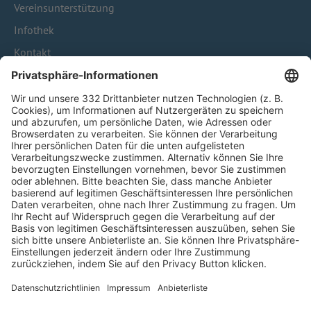
Vereinsunterstützung
Infothek
Kontakt
HÄUFIG BESUCHTE SEITEN
Pässe und Vereinswechsel
Trainerausbildung
Schulungsangebot Vereinsmitarbeiter
BFV-Geschäftsstellen
Trainerbörse
Login SpielPlus
FOLGE DEM BFV