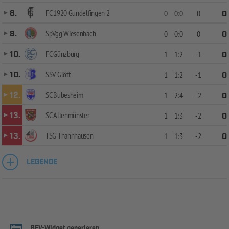
FC 1920 Gundelfingen 2
8.
0
0:0
0
0
SpVgg Wiesenbach
8.
0
0:0
0
0
FC Günzburg
10.
1
1:2
-1
0
SSV Glött
10.
1
1:2
-1
0
SC Bubesheim
12.
1
2:4
-2
0
SC Altenmünster
13.
1
1:3
-2
0
TSG Thannhausen
13.
1
1:3
-2
0
LEGENDE
BFV-Widget generieren