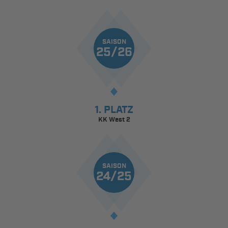
SAISON
25/26
1. PLATZ
KK West 2
SAISON
24/25