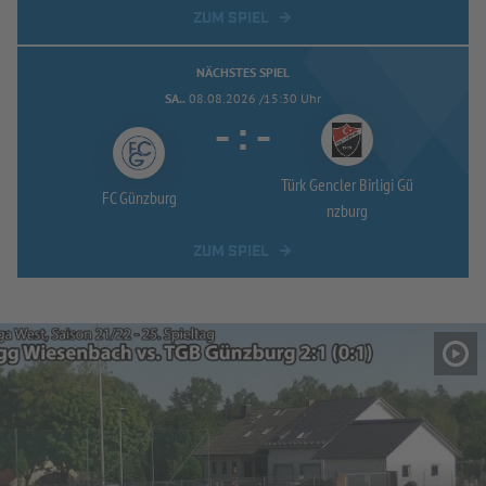
ZUM SPIEL
NÄCHSTES SPIEL
SA..
08.08.2026 /15:30 Uhr
-
:
-
Türk Gencler Birligi Gü
FC Günzburg
nzburg
ZUM SPIEL