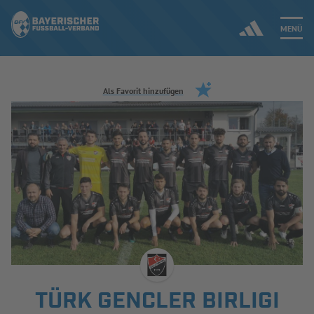
MENÜ
Jetzt einloggen
Als Favorit hinzufügen
ERGEBNISSE & WETTBEWERBE
NEUIGKEITEN
SPIELBETRIEB & VERBANDSLEBEN
AUSBILDUNG & FÖRDERUNG
DER VERBAND
TÜRK GENCLER BIRLIGI