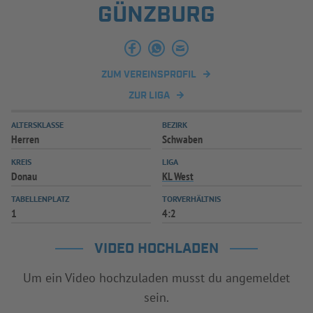
GÜNZBURG
INFOTHEK
SPIELPLUS
ZUM VEREINSPROFIL
ZUR LIGA
ALTERSKLASSE
BEZIRK
Herren
Schwaben
KREIS
LIGA
Donau
KL West
TABELLENPLATZ
TORVERHÄLTNIS
1
4:2
VIDEO HOCHLADEN
Um ein Video hochzuladen musst du angemeldet
sein.