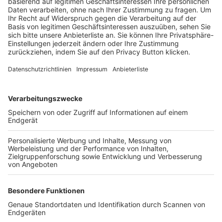
Trainerbörse
Login SpielPlus
FOLGE DEM BFV
TOP-VEREINE
TOP-PARTNER