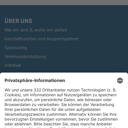
ÜBER UNS
Wer wir sind & wofür wir stehen
Geschäftsstellen und Ansprechpartner
Sponsoring
Vereinsunterstützung
Infothek
Kontakt
HÄUFIG BESUCHTE SEITEN
Pässe und Vereinswechsel
Trainerausbildung
Schulungsangebot Vereinsmitarbeiter
BFV-Geschäftsstellen