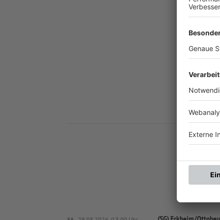
Nä
(SG) Erkheim/
Ottobeu
SA..
29.08.2026 /13:00 Uhr