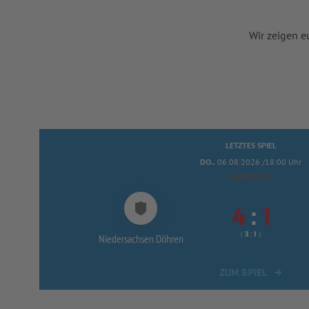
Wir zeigen e
LETZTES SPIEL
DO..
06.08.2026 /18:00 Uhr
ABPFIFF


:
( 
 )
:
Niedersachsen Döhren
ZUM SPIEL