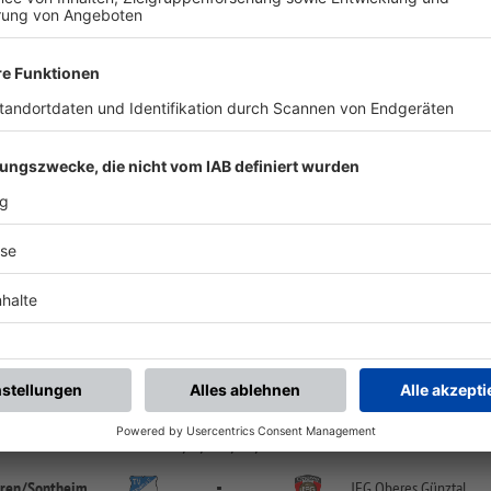
ALLE NEWS
chste Spiele
Letzte Spiele
Kompletter Spielplan
FS/BJ/B-FS/B-S/1
ren/
Sontheim
JFG Oberes Günztal