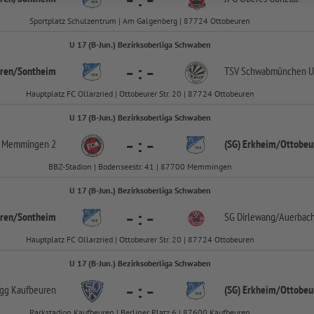
-
:
-
Sportplatz Schulzentrum | Am Galgenberg | 87724 Ottobeuren
U 17 (B-Jun.) Bezirksoberliga Schwaben
-
:
-
ren/
Sontheim
TSV Schwabmünchen 
Hauptplatz FC Ollarzried | Ottobeurer Str. 20 | 87724 Ottobeuren
U 17 (B-Jun.) Bezirksoberliga Schwaben
-
:
-
 Memmingen 2
(SG) Erkheim/
Ottobeu
BBZ-Stadion | Bodenseestr. 41 | 87700 Memmingen
U 17 (B-Jun.) Bezirksoberliga Schwaben
-
:
-
ren/
Sontheim
SG Dirlewang/
Auerbac
Hauptplatz FC Ollarzried | Ottobeurer Str. 20 | 87724 Ottobeuren
U 17 (B-Jun.) Bezirksoberliga Schwaben
-
:
-
gg Kaufbeuren
(SG) Erkheim/
Ottobeu
Parkstadion Kaufbeuren | Berliner Platz 6 | 87600 Kaufbeuren