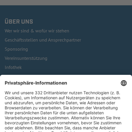
ÜBER UNS
Wer wir sind & wofür wir stehen
Geschäftsstellen und Ansprechpartner
Sponsoring
Vereinsunterstützung
Infothek
Kontakt
HÄUFIG BESUCHTE SEITEN
Pässe und Vereinswechsel
Trainerausbildung
Schulungsangebot Vereinsmitarbeiter
BFV-Geschäftsstellen