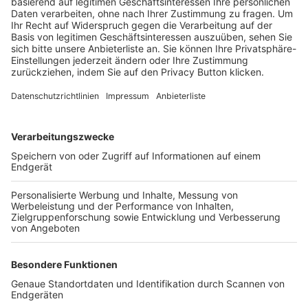
Trainerbörse
Login SpielPlus
FOLGE DEM BFV
TOP-VEREINE
TOP-PARTNER